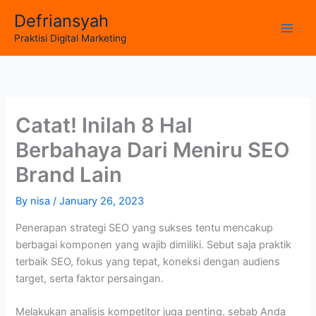
Skip
Defriansyah
to
Main
Praktisi Digital Marketing
content
Men
Catat! Inilah 8 Hal
Berbahaya Dari Meniru SEO
Brand Lain
By
nisa
/
January 26, 2023
Penerapan strategi SEO yang sukses tentu mencakup
berbagai komponen yang wajib dimiliki. Sebut saja praktik
terbaik SEO, fokus yang tepat, koneksi dengan audiens
target, serta faktor persaingan.
Melakukan analisis kompetitor juga penting, sebab Anda