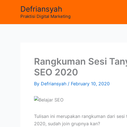
Skip
Defriansyah
to
Praktisi Digital Marketing
content
Rangkuman Sesi Tany
SEO 2020
By
Defriansyah
/
February 10, 2020
Tulisan ini merupakan rangkuman dari sesi
2020, sudah join grupnya kan?