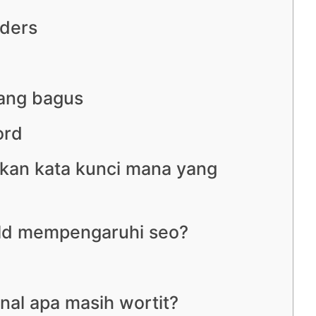
ders
ang bagus
ord
kan kata kunci mana yang
old mempengaruhi seo?
nal apa masih wortit?