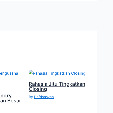
Rahasia Jitu Tingkatkan
Closing
undry
By
Defriansyah
an Besar