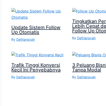
Tingkatkan Pen
Lebih Cepat d
Update Sistem Follow
Follow Up Otom
Up Otomatis
By
Defriansyah
By
Defriansyah
Trafik Tinggi Konversi
3 Peluang Bisn
Kecil Ini Penyebabnya
Tanpa Modal
By
Defriansyah
By
Defriansyah