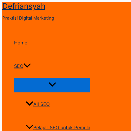
Defriansyah
Skip
to
Praktisi Digital Marketing
content
Home
SEO
Menu
Toggle
All SEO
Belajar SEO untuk Pemula