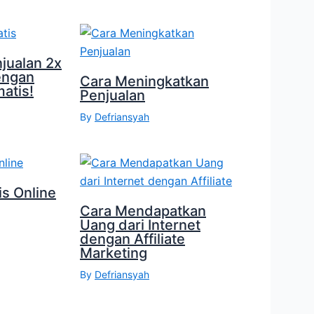
jualan 2x
engan
Cara Meningkatkan
atis!
Penjualan
By
Defriansyah
is Online
Cara Mendapatkan
Uang dari Internet
dengan Affiliate
Marketing
By
Defriansyah