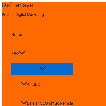
Defriansyah
Skip
to
Praktisi Digital Marketing
content
Home
SEO
Menu
Toggle
All SEO
Belajar SEO untuk Pemula