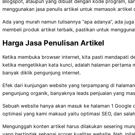
Blogspot, ataupun yang dibuat dengan kode program, san
menggunakan jasa penulis artikel untuk memasok artikel 
Ada yang murah namun tulisannya “apa adanya”, ada juga
membeli produk artikel terbaik, pastikan untuk menggun
Harga Jasa Penulisan Artikel
Ketika membuka browser internet, kita pasti mendapati d
ketika mengetikkan kata kunci, adalah halaman pertama 
banyak diklik pengunjung internet.
Efek dari kunjungan website yang terpampang di halaman p
pengunjung organik, banyaknya leads penjualan yang ma
Sebuah website hanya akan masuk ke halaman 1 Google da
optimasi yang kami maksud yaitu optimasi SEO, dan salah
Mengunggah konten artikel harus dilakukan sesering mungk
yang bertindak sebagai
scorer
kualitas website. Nah, in