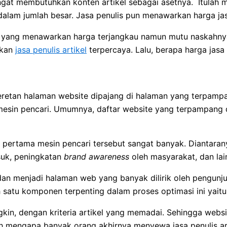
gat membutuhkan konten artikel sebagai asetnya. Itulah 
dalam jumlah besar. Jasa penulis pun menawarkan harga jas
 yang menawarkan harga terjangkau namun mutu naskahnya 
akan
jasa penulis artikel
terpercaya. Lalu, berapa harga jasa 
eretan halaman website dipajang di halaman yang terpampan
mesin pencari. Umumnya, daftar website yang terpampang d
ertama mesin pencari tersebut sangat banyak. Diantaranya 
suk, peningkatan
brand awareness
oleh masyarakat, dan la
n menjadi halaman web yang banyak dilirik oleh pengunjun
 satu komponen terpenting dalam proses optimasi ini yaitu
in, dengan kriteria artikel yang memadai. Sehingga website
ilah mengapa banyak orang akhirnya menyewa jasa penulis a