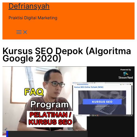
Defriansyah
Skip
to
Praktisi Digital Marketing
content
Main
Menu
Kursus SEO Depok (Algoritma
Google 2020)