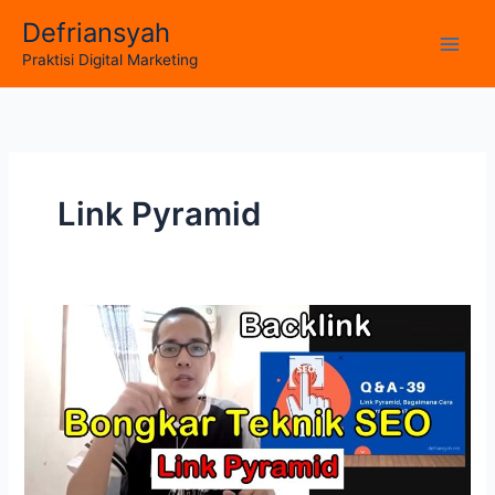
Skip
Defriansyah
to
Main
Praktisi Digital Marketing
content
Men
Link Pyramid