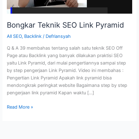
Bongkar Teknik SEO Link Pyramid
All SEO
,
Backlink
/
Defriansyah
Q & A 39 membahas tentang salah satu teknik SEO Off
Page atau Backlink yang banyak dilakukan praktisi SEO
yaitu Link Pyramid, dari mulai pengertiannya sampai step
by step pengerjaan Link Pyramid. Video ini membahas :
Pengertian Link Pyramid Apakah link pyramid bisa
mendongkrak peringkat website Bagaimana step by step
pengerjaan link pyramid Kapan waktu […]
Bongkar
Read More »
Teknik
SEO
Link
Pyramid