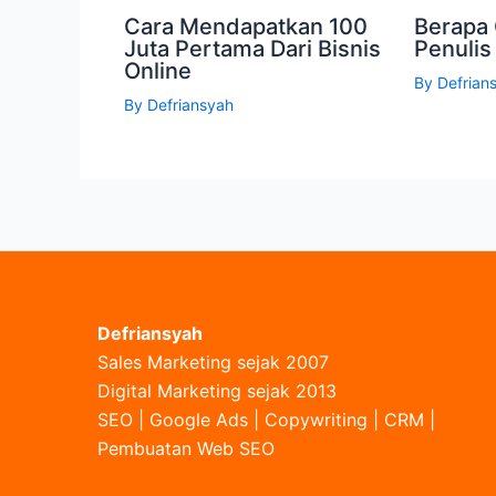
Cara Mendapatkan 100
Berapa 
Juta Pertama Dari Bisnis
Penulis
Online
By
Defrian
By
Defriansyah
Defriansyah
Sales Marketing sejak 2007
Digital Marketing sejak 2013
SEO | Google Ads | Copywriting | CRM |
Pembuatan Web SEO