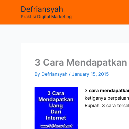
Skip
Defriansyah
to
Praktisi Digital Marketing
content
3 Cara Mendapatkan 
By
Defriansyah
/
January 15, 2015
3
cara mendapatkan
ketiganya berpeluan
Rupiah. 3 cara terseb