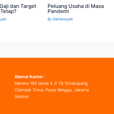
Gaji dan Target
Peluang Usaha di Masa
 Tetap?
Pandemi
syah
By
Defriansyah
Alamat Kantor :
Menara 165 lantai 4 Jl TB Simatupang,
Cilandak Timur, Pasar Minggu, Jakarta
Selatan