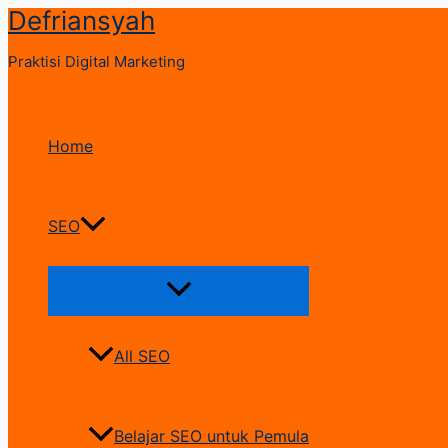
Defriansyah
Skip
to
Praktisi Digital Marketing
content
Home
SEO
Menu
Toggle
All SEO
Belajar SEO untuk Pemula