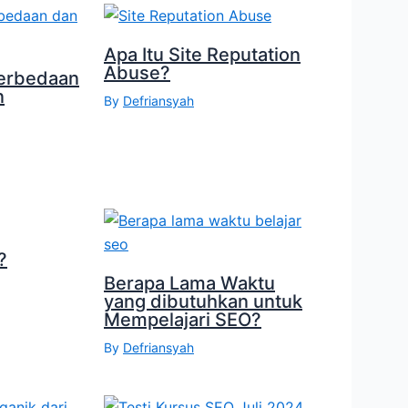
Apa Itu Site Reputation
Abuse?
erbedaan
n
By
Defriansyah
?
Berapa Lama Waktu
yang dibutuhkan untuk
Mempelajari SEO?
By
Defriansyah