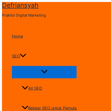
Defriansyah
Skip
to
Praktisi Digital Marketing
content
Home
SEO
Menu
Toggle
All SEO
Belajar SEO untuk Pemula