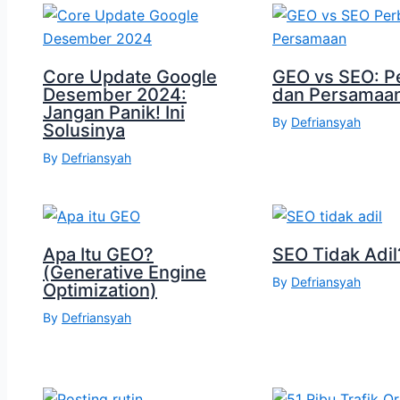
Core Update Google
GEO vs SEO: P
Desember 2024:
dan Persamaa
Jangan Panik! Ini
By
Defriansyah
Solusinya
By
Defriansyah
Apa Itu GEO?
SEO Tidak Adil
(Generative Engine
By
Defriansyah
Optimization)
By
Defriansyah