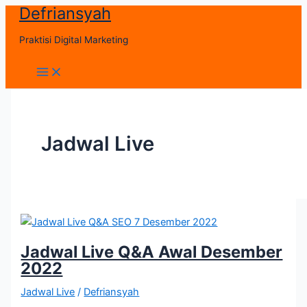
Defriansyah
Skip
to
Praktisi Digital Marketing
content
Main
Menu
Jadwal Live
Jadwal Live Q&A Awal Desember
2022
Jadwal Live
/
Defriansyah