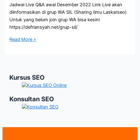
Jadwal Live Q&A awal Desember 2022 Link Live akan
diinformasikan di grup WA SIL (Sharing Ilmu Laskarseo)
Untuk yang belum join grup WA bisa kesini
https://defriansyah.net/grup-sil/
Jadwal
Read More »
Live
Q&A
Awal
Desember
Kursus SEO
2022
Konsultan SEO