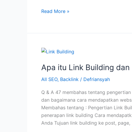
Kapan
Read More »
Waktu
yang
Tepat
untuk
Backlink?
Apa itu Link Building d
All SEO
,
Backlink
/
Defriansyah
Q & A 47 membahas tentang pengertian li
dan bagaimana cara mendapatkan website
Membahas tentang : Pengertian Link Build
penerapan link building Cara mendapat
Anda Tujuan link building ke post, page,