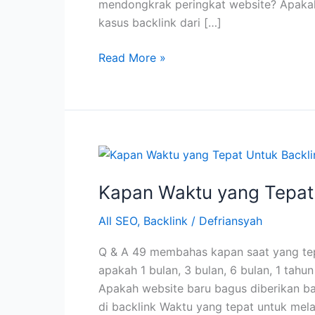
mendongkrak peringkat website? Apakah
kasus backlink dari […]
Backlink
Read More »
DA
Tinggi
Tidak
Menjamin
Peringkat
Tinggi
Kapan Waktu yang Tepat 
All SEO
,
Backlink
/
Defriansyah
Q & A 49 membahas kapan saat yang tep
apakah 1 bulan, 3 bulan, 6 bulan, 1 tahun
Apakah website baru bagus diberikan bac
di backlink Waktu yang tepat untuk mel