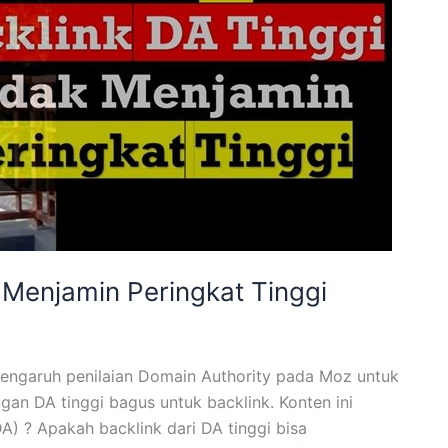
 Menjamin Peringkat Tinggi
ngaruh penilaian Domain Authority pada Moz untuk
an DA tinggi bagus untuk backlink. Konten ini
) ? Apakah backlink dari DA tinggi bisa