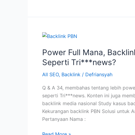
Teknik
SEO
Link
Pyramid
Power Full Mana, Backli
Seperti Tri***news?
All SEO
,
Backlink
/
Defriansyah
Q & A 34, membahas tentang lebih power
seperti Tri***news. Konten ini juga mem
backlink media nasional Study kasus bac
Kekurangan backlink PBN Solusi untuk A
Pertanyaan Nama :
Power
Read More »