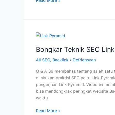
Artikel
Read More »
DiCopas
+
Dikirim
Backlink
Spam,
Ini
Solusinya
Bongkar Teknik SEO Link
All SEO
,
Backlink
/
Defriansyah
Q & A 39 membahas tentang salah satu 
dilakukan praktisi SEO yaitu Link Pyram
pengerjaan Link Pyramid. Video ini mem
bisa mendongkrak peringkat website Ba
waktu
Bongkar
Read More »