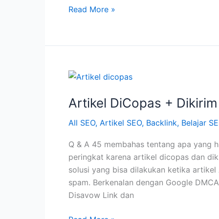
Apa
Read More »
itu
Link
Building
dan
Bagaimana
Cara
Penerapannya?
Artikel DiCopas + Dikirim
All SEO
,
Artikel SEO
,
Backlink
,
Belajar S
Q & A 45 membahas tentang apa yang ha
peringkat karena artikel dicopas dan di
solusi yang bisa dilakukan ketika artike
spam. Berkenalan dengan Google DMCA
Disavow Link dan