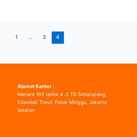
1
…
3
4
Alamat Kantor :
Menara 165 lantai 4 Jl TB Simatupang,
Cilandak Timur, Pasar Minggu, Jakarta
Selatan