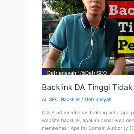
Backlink DA Tinggi Tidak
All SEO
,
Backlink
/
Defriansyah
Q & A 50 membahas tentang seberapa pe
website backlink, apakah benar web deng
membahas : Apa itu Domain Authority (DA