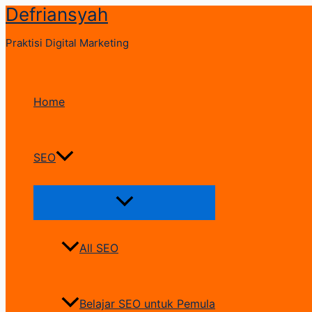
Defriansyah
Skip
to
Praktisi Digital Marketing
content
Home
SEO
Menu
Toggle
All SEO
Belajar SEO untuk Pemula