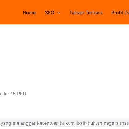
Home
SEO
Tulisan Terbaru
Profil D
an ke 15 PBN
te yang melanggar ketentuan hukum, baik hukum negara m