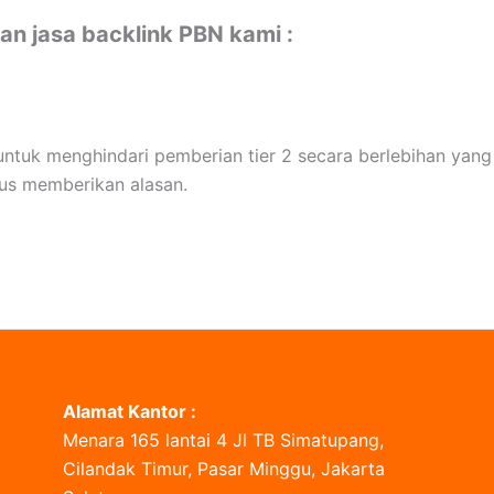
an jasa backlink PBN kami :
 untuk menghindari pemberian tier 2 secara berlebihan ya
us memberikan alasan.
Alamat Kantor :
Menara 165 lantai 4 Jl TB Simatupang,
Cilandak Timur, Pasar Minggu, Jakarta