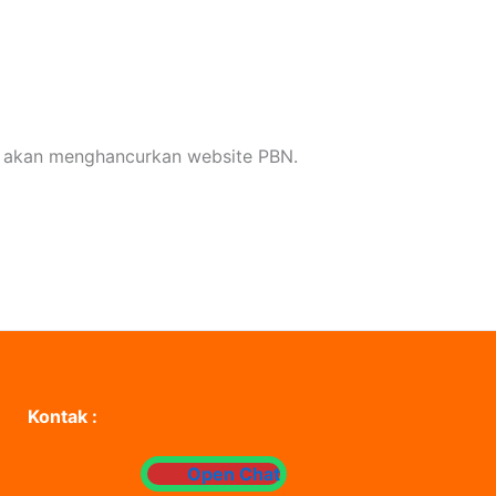
ng akan menghancurkan website PBN.
Kontak :
Open Chat