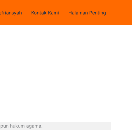
efriansyah
Kontak Kami
Halaman Penting
aupun hukum agama.