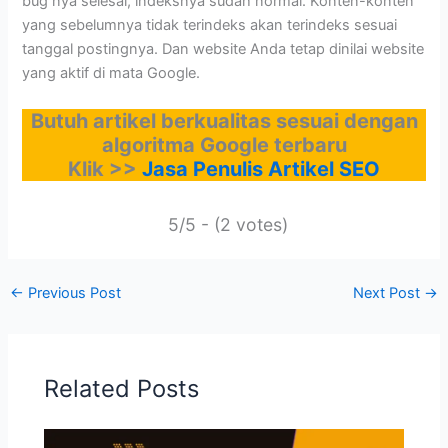
bug nya selesai, indeksnya sudah normal. Konten-konten
yang sebelumnya tidak terindeks akan terindeks sesuai
tanggal postingnya. Dan website Anda tetap dinilai website
yang aktif di mata Google.
Butuh artikel berkualitas sesuai dengan
algoritma Google terbaru
Klik >>
Jasa Penulis Artikel SEO
5/5 - (2 votes)
←
Previous Post
Next Post
→
Related Posts