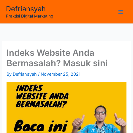
Skip
Defriansyah
to
Main
Praktisi Digital Marketing
content
Men
Indeks Website Anda
Bermasalah? Masuk sini
By
Defriansyah
/
November 25, 2021