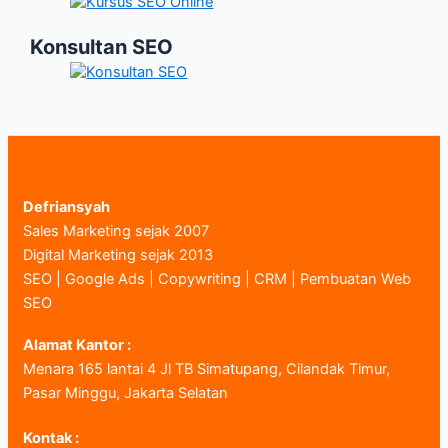
Konsultan SEO
Defriansyah
Sales Marketing sejak 2007
Digital Marketing sejak 2013
SEO | Google Ads | Copywriting | CRM | Pembuatan Web
SEO
Alamat Kantor :
Menara 165 lantai 4 Jl TB Simatupang, Cilandak Timur,
Pasar Minggu, Jakarta Selatan
Kontak :