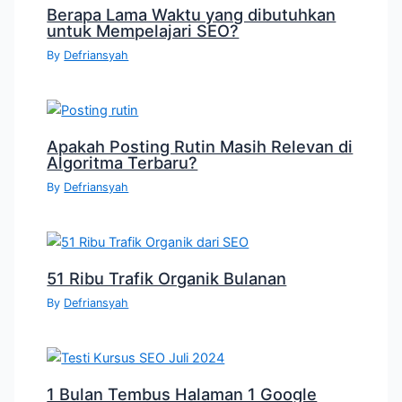
Berapa Lama Waktu yang dibutuhkan
untuk Mempelajari SEO?
By
Defriansyah
Apakah Posting Rutin Masih Relevan di
Algoritma Terbaru?
By
Defriansyah
51 Ribu Trafik Organik Bulanan
By
Defriansyah
1 Bulan Tembus Halaman 1 Google