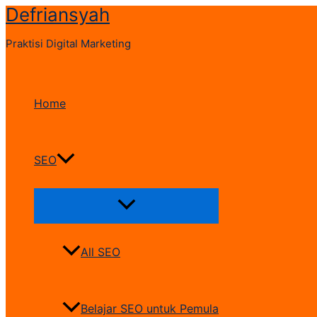
Defriansyah
Skip
to
Praktisi Digital Marketing
content
Home
SEO
Menu
Toggle
All SEO
Belajar SEO untuk Pemula