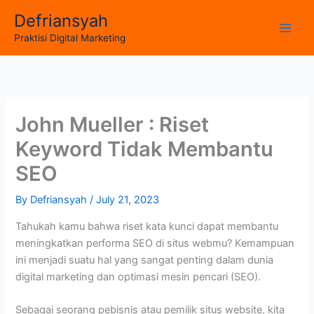
Skip
Defriansyah
to
Main
Praktisi Digital Marketing
content
Men
John Mueller : Riset
Keyword Tidak Membantu
SEO
By
Defriansyah
/
July 21, 2023
Tahukah kamu bahwa riset kata kunci dapat membantu
meningkatkan performa SEO di situs webmu? Kemampuan
ini menjadi suatu hal yang sangat penting dalam dunia
digital marketing dan optimasi mesin pencari (SEO).
Sebagai seorang pebisnis atau pemilik situs website, kita