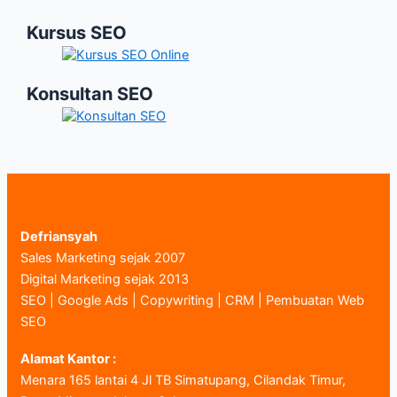
Kursus SEO
Konsultan SEO
Defriansyah
Sales Marketing sejak 2007
Digital Marketing sejak 2013
SEO | Google Ads | Copywriting | CRM | Pembuatan Web
SEO
Alamat Kantor :
Menara 165 lantai 4 Jl TB Simatupang, Cilandak Timur,