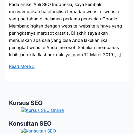
Pada artikel Ahli SEO Indonesia, saya kembali
menyampaikan hasil analisa terhadap website-website
yang bertahan di halaman pertama pencarian Google.
Membandingkan dengan website-website lainnya yang
peringkatnya merosot drastis. Di akhir saya akan
menuliskan apa saja yang bisa Anda lakukan jika
peringkat website Anda merosot. Sebelum membahas
lebih jauh kita flasback dulu ya, pada 12 Maret 2019 […]
Ahli
Read More »
SEO
Indonesia
|
Peringkat
Kursus SEO
Website
Anda
Turun?
Konsultan SEO
Baca
Ini