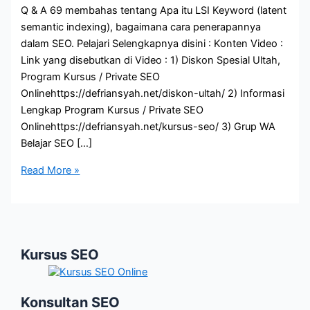
Q & A 69 membahas tentang Apa itu LSI Keyword (latent
semantic indexing), bagaimana cara penerapannya
dalam SEO. Pelajari Selengkapnya disini : Konten Video :
Link yang disebutkan di Video : 1) Diskon Spesial Ultah,
Program Kursus / Private SEO
Onlinehttps://defriansyah.net/diskon-ultah/ 2) Informasi
Lengkap Program Kursus / Private SEO
Onlinehttps://defriansyah.net/kursus-seo/ 3) Grup WA
Belajar SEO […]
Apa
Read More »
itu
LSI
Keyword
(Latent
Kursus SEO
Semantic
Indexing)
Konsultan SEO