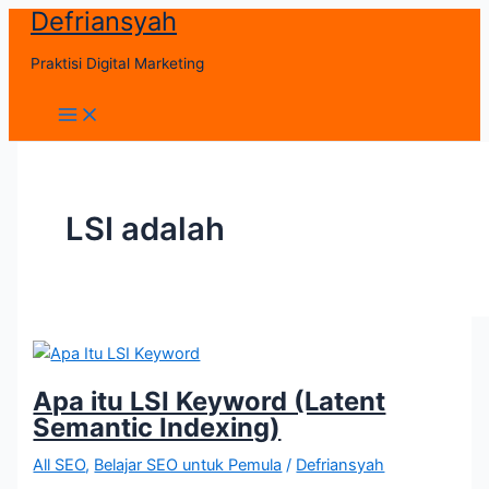
Defriansyah
Skip
to
Praktisi Digital Marketing
content
Main
Menu
LSI adalah
Apa itu LSI Keyword (Latent
Semantic Indexing)
All SEO
,
Belajar SEO untuk Pemula
/
Defriansyah