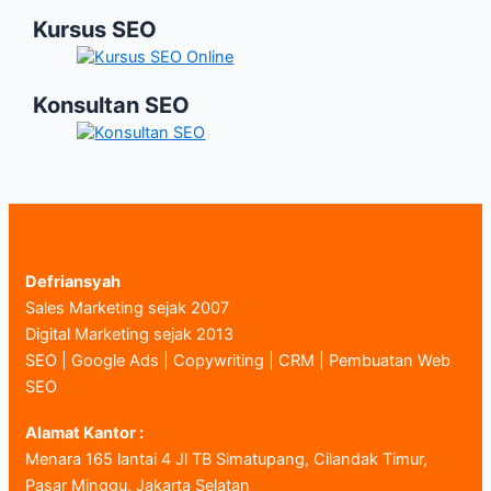
Kursus SEO
Konsultan SEO
Defriansyah
Sales Marketing sejak 2007
Digital Marketing sejak 2013
SEO | Google Ads | Copywriting | CRM | Pembuatan Web
SEO
Alamat Kantor :
Menara 165 lantai 4 Jl TB Simatupang, Cilandak Timur,
Pasar Minggu, Jakarta Selatan