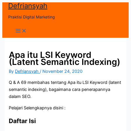
Defriansyah
Skip
to
Praktisi Digital Marketing
content
Main
Menu
Apa itu LSI Keyword
(Latent Semantic Indexing)
By
Defriansyah
/
November 24, 2020
Q & A 69 membahas tentang Apa itu LSI Keyword (latent
semantic indexing), bagaimana cara penerapannya
dalam SEO.
Pelajari Selengkapnya disini :
Daftar Isi