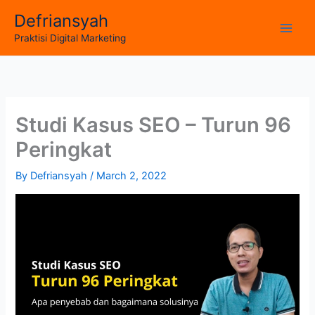
Skip
Defriansyah
to
Main
Praktisi Digital Marketing
content
Men
Studi Kasus SEO – Turun 96
Peringkat
By
Defriansyah
/
March 2, 2022