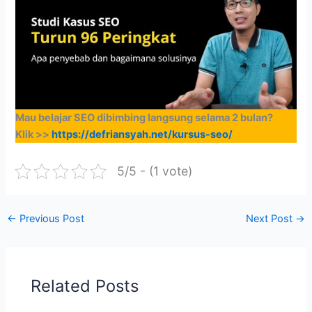
Mau belajar SEO dibimbing langsung selama 2 bulan?
Klik >>
https://defriansyah.net/kursus-seo/
5/5 - (1 vote)
←
Previous Post
Next Post
→
Related Posts