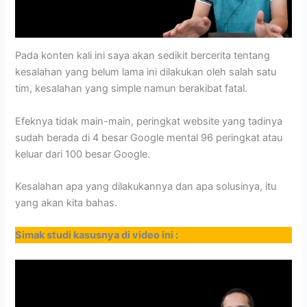
Pada konten kali ini saya akan sedikit bercerita tentang
kesalahan yang belum lama ini dilakukan oleh salah satu
tim, kesalahan yang simple namun berakibat fatal.
Efeknya tidak main-main, peringkat website yang tadinya
sudah berada di 4 besar Google mental 96 peringkat atau
keluar dari 100 besar Google.
Kesalahan apa yang dilakukannya dan apa solusinya, itu
yang akan kita bahas.
Simak studi kasusnya di video ini :