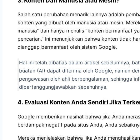
3.
Konten Dari Manusia atau Mesin?
Salah satu perubahan menarik lainnya adalah pem
konten yang dibuat oleh manusia atau mesin. Merek
manusia” dan hanya menulis “konten bermanfaat ya
pencarian.” Ini menunjukkan bahwa konten tidak ha
dianggap bermanfaat oleh sistem Google.
Hal ini telah dibahas dalam artikel sebelumnya, b
buatan (AI) dapat diterima oleh Google, namun de
pengawasan oleh ahli berpengalaman, sehingga inf
dipertanggungjawabkan sepenuhnya.
4.
Evaluasi Konten Anda Sendiri Jika Ter
Google memberikan nasihat bahwa jika Anda meras
berdampak negatif pada situs Anda, Anda sebaikny
Mereka menjelaskan bahwa jika Anda menghasilkan