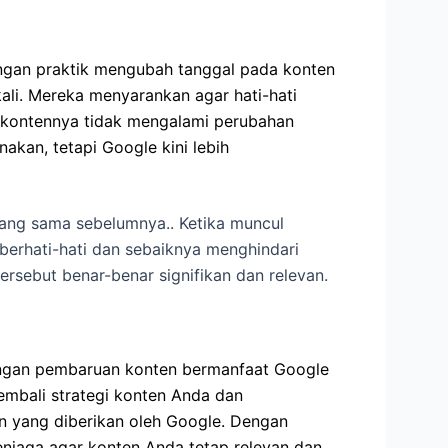
engan praktik mengubah tanggal pada konten
li. Mereka menyarankan agar hati-hati
 kontennya tidak mengalami perubahan
nakan, tetapi Google kini lebih
 yang sama sebelumnya.. Ketika muncul
berhati-hati dan sebaiknya menghindari
ersebut benar-benar signifikan dan relevan.
gan pembaruan konten bermanfaat Google
mbali strategi konten Anda dan
yang diberikan oleh Google. Dengan
enjaga agar konten Anda tetap relevan dan