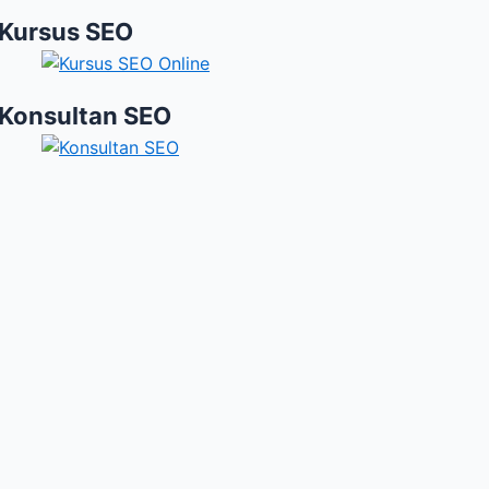
Kursus SEO
Konsultan SEO