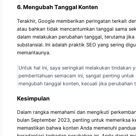
6.
Mengubah Tanggal Konten
Terakhir, Google memberikan peringatan terkait d
atau bahkan tidak mencantumkan tanggal sama seka
dalam melakukan perubahan tanggal, terutama jika
substansial. Ini adalah praktik SEO yang sering digu
memantaunya.
Untuk hal ini, saya seringkali melakukan tindakan
pemberitahuan semacam ini, sangat penting untuk 
mengubah tanggal konten, kecuali jika perubahan t
Kesimpulan
Dalam rangka memahami dan mengikuti perkemban
bulan September 2023, penting untuk memeriksa ke
memastikan bahwa konten Anda memenuhi panduan 
beradaptasi terhadap perubahan ini, Anda dapat m