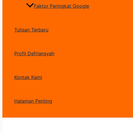
Faktor Peringkat Google
Tulisan Terbaru
Profil Defriansyah
Kontak Kami
Halaman Penting