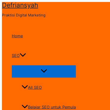
Defriansyah
Skip
to
Praktisi Digital Marketing
content
Home
SEO
Menu
Toggle
All SEO
Belajar SEO untuk Pemula