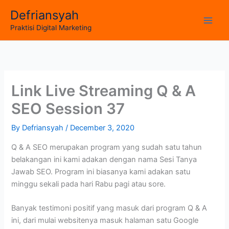
Skip
Defriansyah
to
Main
Praktisi Digital Marketing
content
Men
Link Live Streaming Q & A
SEO Session 37
By
Defriansyah
/
December 3, 2020
Q & A SEO merupakan program yang sudah satu tahun
belakangan ini kami adakan dengan nama Sesi Tanya
Jawab SEO. Program ini biasanya kami adakan satu
minggu sekali pada hari Rabu pagi atau sore.
Banyak testimoni positif yang masuk dari program Q & A
ini, dari mulai websitenya masuk halaman satu Google