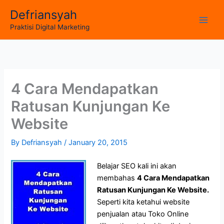
Skip
Defriansyah
to
Main
Praktisi Digital Marketing
content
Men
4 Cara Mendapatkan
Ratusan Kunjungan Ke
Website
By
Defriansyah
/
January 20, 2015
Belajar SEO
kali ini akan
membahas
4 Cara Mendapatkan
Ratusan Kunjungan Ke Website.
Seperti kita ketahui website
penjualan atau Toko Online