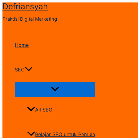
Defriansyah
Skip
to
Praktisi Digital Marketing
content
Home
SEO
Menu
Toggle
All SEO
Belajar SEO untuk Pemula