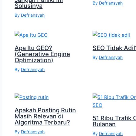
By
Defriansyah
Solusinya
By
Defriansyah
Apa Itu GEO?
SEO Tidak Adil
(Generative Engine
By
Defriansyah
Optimization)
By
Defriansyah
Apakah Posting Rutin
Masih Relevan di
51 Ribu Trafik 
Algoritma Terbaru?
Bulanan
By
Defriansyah
By
Defriansyah