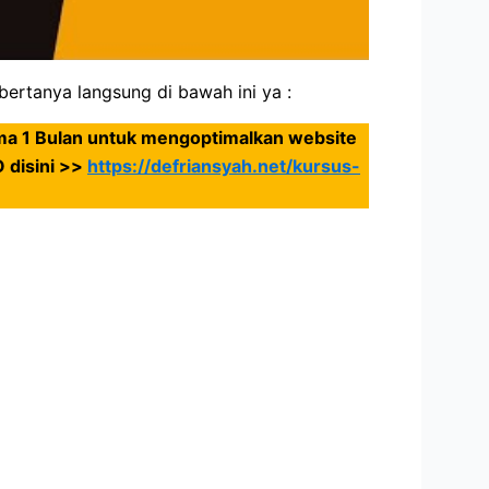
 bertanya langsung di bawah ini ya :
ma 1 Bulan untuk mengoptimalkan website
 disini >>
https://defriansyah.net/kursus-