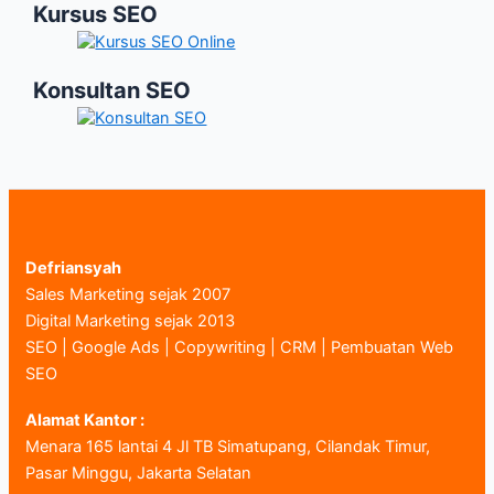
Kursus SEO
Konsultan SEO
Defriansyah
Sales Marketing sejak 2007
Digital Marketing sejak 2013
SEO | Google Ads | Copywriting | CRM | Pembuatan Web
SEO
Alamat Kantor :
Menara 165 lantai 4 Jl TB Simatupang, Cilandak Timur,
Pasar Minggu, Jakarta Selatan