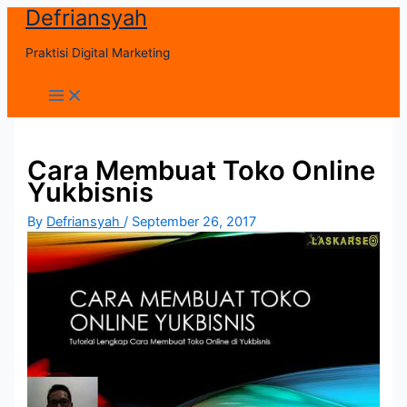
Defriansyah
Skip
to
Praktisi Digital Marketing
content
Main
Menu
Cara Membuat Toko Online
Yukbisnis
By
Defriansyah
/
September 26, 2017