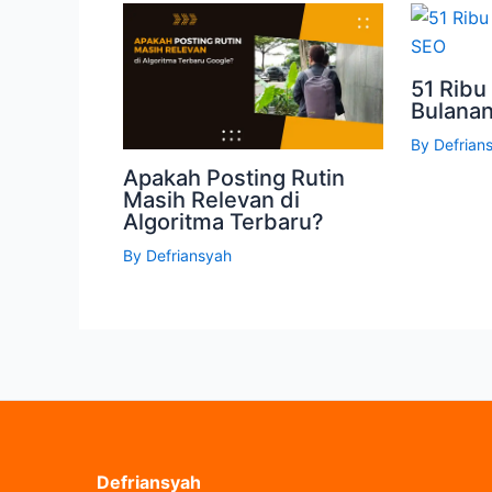
51 Ribu
Bulana
By
Defrian
Apakah Posting Rutin
Masih Relevan di
Algoritma Terbaru?
By
Defriansyah
Defriansyah