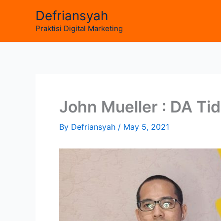
Skip
Defriansyah
to
Praktisi Digital Marketing
content
John Mueller : DA Ti
By
Defriansyah
/
May 5, 2021