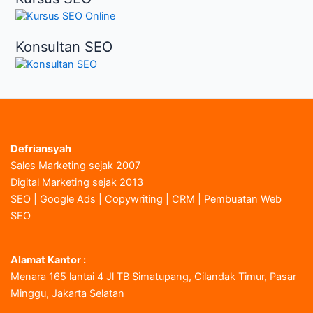
Konsultan SEO
Defriansyah
Sales Marketing sejak 2007
Digital Marketing sejak 2013
SEO | Google Ads | Copywriting | CRM | Pembuatan Web
SEO
Alamat Kantor :
Menara 165 lantai 4 Jl TB Simatupang, Cilandak Timur, Pasar
Minggu, Jakarta Selatan