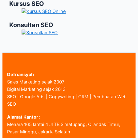
Kursus SEO
Konsultan SEO
Defriansyah
Sales Marketing sejak 2007
Digital Marketing sejak 2013
SEO | Google Ads | Copywriting | CRM | Pembuatan Web
SEO
Alamat Kantor :
Menara 165 lantai 4 Jl TB Simatupang, Cilandak Timur,
Pasar Minggu, Jakarta Selatan