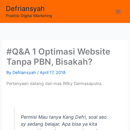
Skip
Defriansyah
to
Main
Praktisi Digital Marketing
content
Men
#Q&A 1 Optimasi Website
Tanpa PBN, Bisakah?
By
Defriansyah
/
April 17, 2018
Pertanyaan datang dari mas Rifky Darmasaputra.
Permisi Mau tanya Kang Defri, soal seo
sy sedang belajar. Apa bisa ya kita