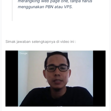
merangking web page one, tanpa harus
menggunakan PBN atau VPS.
Simak jawaban selengkapnya di video ini :