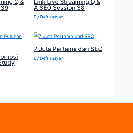
aming Q &
Link Live Streaming Q &
 39
A SEO Session 38
By
Defriansyah
7 Juta Pertama dari SEO
romosi
By
Defriansyah
Study