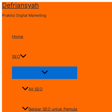
Defriansyah
Skip
to
Praktisi Digital Marketing
content
Home
SEO
Menu
Toggle
All SEO
Belajar SEO untuk Pemula