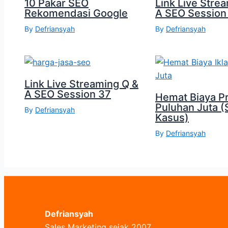
10 Pakar SEO
Link Live Stre
Rekomendasi Google
A SEO Session
By
Defriansyah
By
Defriansyah
Link Live Streaming Q &
A SEO Session 37
Hemat Biaya P
Puluhan Juta (
By
Defriansyah
Kasus)
By
Defriansyah
Defriansyah
Sales Marketing sejak 2007