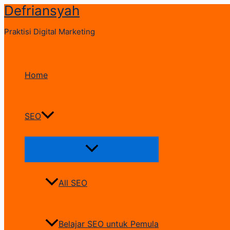
Defriansyah
Skip
to
Praktisi Digital Marketing
content
Home
SEO
Menu
Toggle
All SEO
Belajar SEO untuk Pemula