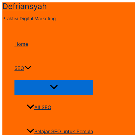
Defriansyah
Skip
to
Praktisi Digital Marketing
content
Home
SEO
Menu
Toggle
All SEO
Belajar SEO untuk Pemula