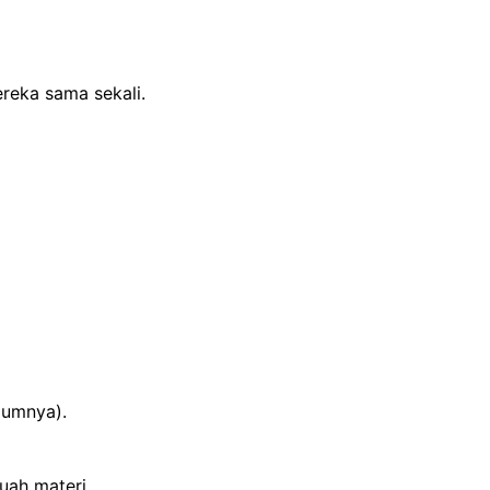
reka sama sekali.
lumnya).
uah materi.