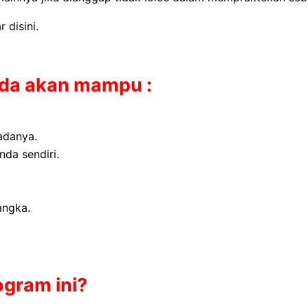
 disini.
nda akan mampu :
adanya.
da sendiri.
angka.
gram ini?