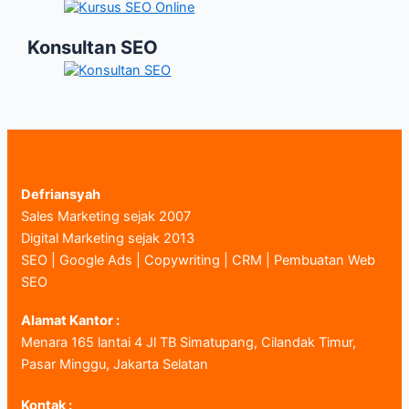
Konsultan SEO
Defriansyah
Sales Marketing sejak 2007
Digital Marketing sejak 2013
SEO | Google Ads | Copywriting | CRM | Pembuatan Web
SEO
Alamat Kantor :
Menara 165 lantai 4 Jl TB Simatupang, Cilandak Timur,
Pasar Minggu, Jakarta Selatan
Kontak :