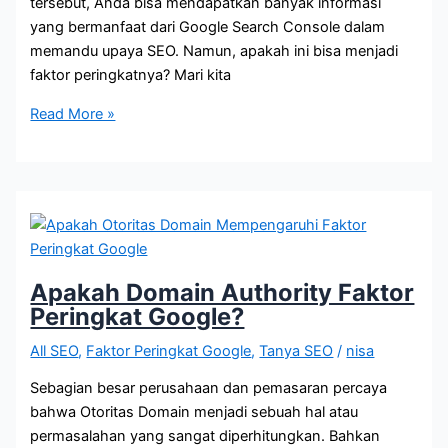
tersebut, Anda bisa mendapatkan banyak informasi
yang bermanfaat dari Google Search Console dalam
memandu upaya SEO. Namun, apakah ini bisa menjadi
faktor peringkatnya? Mari kita
Apakah
Read More »
Google
Search
Console
Menjadi
Faktor
Peringkat?
Apakah Domain Authority Faktor
Peringkat Google?
All SEO
,
Faktor Peringkat Google
,
Tanya SEO
/
nisa
Sebagian besar perusahaan dan pemasaran percaya
bahwa Otoritas Domain menjadi sebuah hal atau
permasalahan yang sangat diperhitungkan. Bahkan