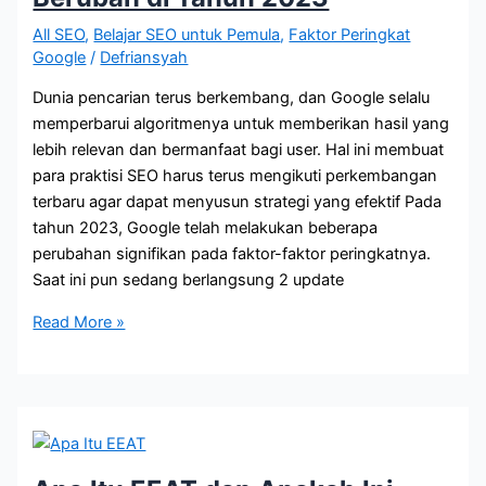
Anda
All SEO
,
Belajar SEO untuk Pemula
,
Faktor Peringkat
Google
/
Defriansyah
Dunia pencarian terus berkembang, dan Google selalu
memperbarui algoritmenya untuk memberikan hasil yang
lebih relevan dan bermanfaat bagi user. Hal ini membuat
para praktisi SEO harus terus mengikuti perkembangan
terbaru agar dapat menyusun strategi yang efektif Pada
tahun 2023, Google telah melakukan beberapa
perubahan signifikan pada faktor-faktor peringkatnya.
Saat ini pun sedang berlangsung 2 update
9
Read More »
Faktor
Peringkat
Google
yang
Berubah
di