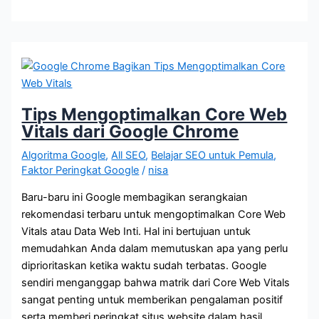
Mitos
Kata
Kunci
dalam
Nama
Domain
dan
Tips Mengoptimalkan Core Web
Pengaruhnya
Vitals dari Google Chrome
pada
Algoritma Google
,
All SEO
,
Belajar SEO untuk Pemula
,
SEO
Faktor Peringkat Google
/
nisa
Baru-baru ini Google membagikan serangkaian
rekomendasi terbaru untuk mengoptimalkan Core Web
Vitals atau Data Web Inti. Hal ini bertujuan untuk
memudahkan Anda dalam memutuskan apa yang perlu
diprioritaskan ketika waktu sudah terbatas. Google
sendiri menganggap bahwa matrik dari Core Web Vitals
sangat penting untuk memberikan pengalaman positif
serta memberi peringkat situs website dalam hasil