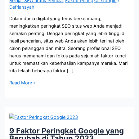
Belajar SEO untuk Pemula
,
Faktor Peringkat Google
/
Defriansyah
Dalam dunia digital yang terus berkembang,
meningkatkan peringkat SEO situs web Anda menjadi
semakin penting. Dengan peringkat yang lebih tinggi di
hasil pencarian, situs web Anda akan lebih terlihat oleh
calon pelanggan dan mitra. Seorang profesional SEO
harus memahami dan fokus pada sejumlah faktor kunci
untuk memastikan keberhasilan kampanye mereka. Mari
kita telaah beberapa faktor […]
5
Read More »
Faktor
Penting
untuk
Meningkatkan
Peringkat
SEO
9 Faktor Peringkat Google yang
Website
Berubah di Tahun 2023