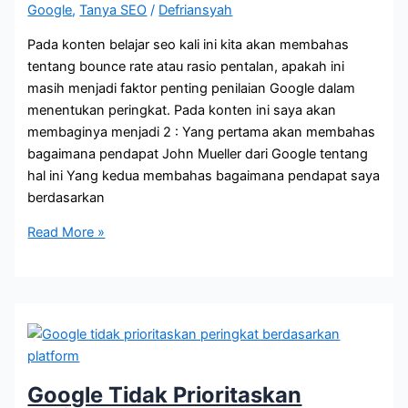
Google
,
Tanya SEO
/
Defriansyah
Pada konten belajar seo kali ini kita akan membahas
tentang bounce rate atau rasio pentalan, apakah ini
masih menjadi faktor penting penilaian Google dalam
menentukan peringkat. Pada konten ini saya akan
membaginya menjadi 2 : Yang pertama akan membahas
bagaimana pendapat John Mueller dari Google tentang
hal ini Yang kedua membahas bagaimana pendapat saya
berdasarkan
Apakah
Read More »
Bounce
Rate
Masih
Menjadi
Faktor
Penilaian
Google?
Google Tidak Prioritaskan