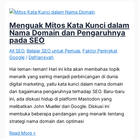
Apakah
Ini
Mempengaruhi
Menguak Mitos Kata Kunci dalam
Peringkat?
Nama Domain dan Pengaruhnya
pada SEO
All SEO
,
Belajar SEO untuk Pemula
,
Faktor Peringkat
Google
/
Defriansyah
Hai teman-teman! Hari ini kita akan membahas topik
menarik yang sering menjadi perbincangan di dunia
digital marketing, yaitu kata kunci dalam nama domain
dan bagaimana pengaruhnya terhadap SEO. Baru-baru
ini, ada diskusi hidup di platform Mastodon yang
melibatkan John Mueller dari Google. Diskusi ini
membuka beberapa pandangan yang menarik tentang
strategi nama domain dan optimasi
Menguak
Read More »