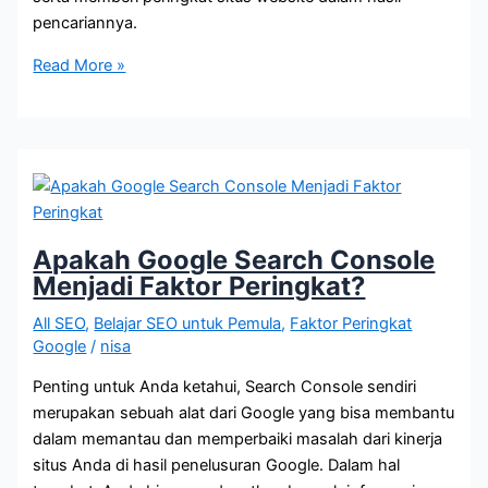
pencariannya.
Tips
Read More »
Mengoptimalkan
Core
Web
Vitals
dari
Google
Chrome
Apakah Google Search Console
Menjadi Faktor Peringkat?
All SEO
,
Belajar SEO untuk Pemula
,
Faktor Peringkat
Google
/
nisa
Penting untuk Anda ketahui, Search Console sendiri
merupakan sebuah alat dari Google yang bisa membantu
dalam memantau dan memperbaiki masalah dari kinerja
situs Anda di hasil penelusuran Google. Dalam hal