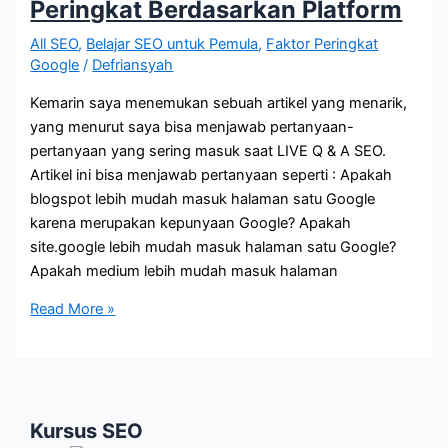
Peringkat Berdasarkan Platform
All SEO
,
Belajar SEO untuk Pemula
,
Faktor Peringkat
Google
/
Defriansyah
Kemarin saya menemukan sebuah artikel yang menarik,
yang menurut saya bisa menjawab pertanyaan-
pertanyaan yang sering masuk saat LIVE Q & A SEO.
Artikel ini bisa menjawab pertanyaan seperti : Apakah
blogspot lebih mudah masuk halaman satu Google
karena merupakan kepunyaan Google? Apakah
site.google lebih mudah masuk halaman satu Google?
Apakah medium lebih mudah masuk halaman
Google
Read More »
Tidak
Prioritaskan
Peringkat
Berdasarkan
Kursus SEO
Platform