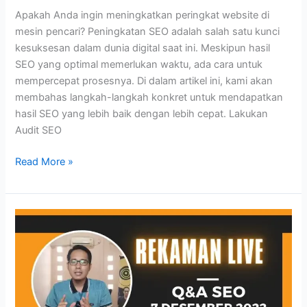
Apakah Anda ingin meningkatkan peringkat website di
mesin pencari? Peningkatan SEO adalah salah satu kunci
kesuksesan dalam dunia digital saat ini. Meskipun hasil
SEO yang optimal memerlukan waktu, ada cara untuk
mempercepat prosesnya. Di dalam artikel ini, kami akan
membahas langkah-langkah konkret untuk mendapatkan
hasil SEO yang lebih baik dengan lebih cepat. Lakukan
Audit SEO
Tips
Read More »
SEO
Cara
Meningkatkan
Peringkat
dengan
Cepat