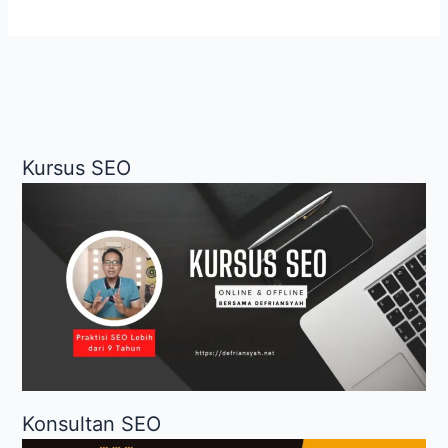
Membuat
SEO
Analysis
Yoast
Menjadi
Hijau
Semua
Kursus SEO
Konsultan SEO