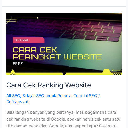
SEO
2023
–
Rekaman
Live
Cara Cek Ranking Website
All SEO
,
Belajar SEO untuk Pemula
,
Tutorial SEO
/
Defriansyah
Belakangan banyak yang bertanya, mas bagaimana cara
cek ranking website di Google, apakah harus cek satu satu
di halaman pencarian Google, atau seperti apa? Cek satu-