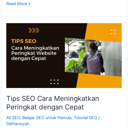
Cara
Read More »
Menyelamatkan
Peringkat
Website
dari
Badai
Update
Algoritma
Tips SEO Cara Meningkatkan
Peringkat dengan Cepat
All SEO
,
Belajar SEO untuk Pemula
,
Tutorial SEO
/
Defriansyah