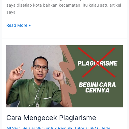
saya disetiap kota bahkan kecamatan. Itu kalau satu artikel
saya
Belajar
Read More »
SEO,
Teknik
Penargetan
Kota
dan
Kecamatan
Cara Mengecek Plagiarisme
All SEO
,
Belajar SEO untuk Pemula
,
Tutorial SEO
/
ferly