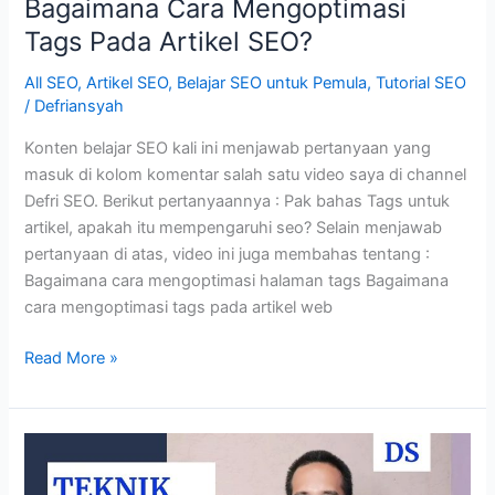
Bagaimana Cara Mengoptimasi
Tags Pada Artikel SEO?
All SEO
,
Artikel SEO
,
Belajar SEO untuk Pemula
,
Tutorial SEO
/
Defriansyah
Konten belajar SEO kali ini menjawab pertanyaan yang
masuk di kolom komentar salah satu video saya di channel
Defri SEO. Berikut pertanyaannya : Pak bahas Tags untuk
artikel, apakah itu mempengaruhi seo? Selain menjawab
pertanyaan di atas, video ini juga membahas tentang :
Bagaimana cara mengoptimasi halaman tags Bagaimana
cara mengoptimasi tags pada artikel web
Bagaimana
Read More »
Cara
Mengoptimasi
Tags
Pada
Artikel