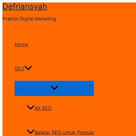
Defriansyah
Skip
to
Praktisi Digital Marketing
content
Home
SEO
Menu
Toggle
All SEO
Belajar SEO untuk Pemula