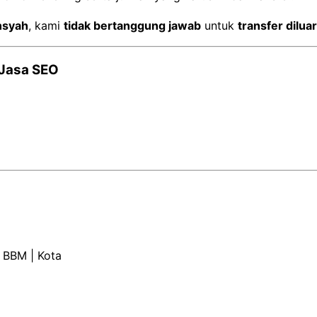
nsyah
, kami
tidak bertanggung jawab
untuk
transfer dilua
 Jasa SEO
n BBM | Kota