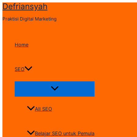
Defriansyah
Skip
to
Praktisi Digital Marketing
content
Home
SEO
Menu
Toggle
All SEO
Belajar SEO untuk Pemula