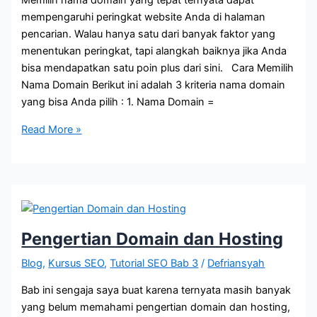
Memilih nama domain yang tepat ternyata dapat
mempengaruhi peringkat website Anda di halaman
pencarian. Walau hanya satu dari banyak faktor yang
menentukan peringkat, tapi alangkah baiknya jika Anda
bisa mendapatkan satu poin plus dari sini. Cara Memilih
Nama Domain Berikut ini adalah 3 kriteria nama domain
yang bisa Anda pilih : 1. Nama Domain =
Teknik
Read More »
Memilih
Nama
Domain
Pengertian Domain dan Hosting
Blog
,
Kursus SEO
,
Tutorial SEO Bab 3
/
Defriansyah
Bab ini sengaja saya buat karena ternyata masih banyak
yang belum memahami pengertian domain dan hosting,