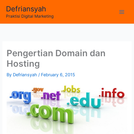
Skip
Defriansyah
to
Main
Praktisi Digital Marketing
content
Men
Pengertian Domain dan
Hosting
By
Defriansyah
/
February 6, 2015