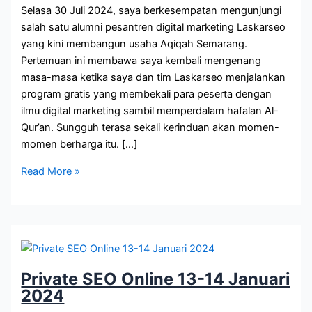
Selasa 30 Juli 2024, saya berkesempatan mengunjungi
salah satu alumni pesantren digital marketing Laskarseo
yang kini membangun usaha Aqiqah Semarang.
Pertemuan ini membawa saya kembali mengenang
masa-masa ketika saya dan tim Laskarseo menjalankan
program gratis yang membekali para peserta dengan
ilmu digital marketing sambil memperdalam hafalan Al-
Qur’an. Sungguh terasa sekali kerinduan akan momen-
momen berharga itu. […]
Aqiqah
Read More »
Semarang
:
Dari
5
Ekor
Hingga
Private SEO Online 13-14 Januari
160
2024
Ekor