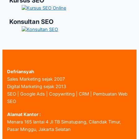
Kursus SEO
Konsultan SEO
Defriansyah
Sales Marketing sejak 2007
Digital Marketing sejak 2013
SEO | Google Ads | Copywriting | CRM | Pembuatan Web
SEO
Alamat Kantor :
Menara 165 lantai 4 Jl TB Simatupang, Cilandak Timur,
Pasar Minggu, Jakarta Selatan