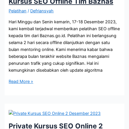
Kursus SEO Offline Tim Baznas
Tangerang
Pelatihan
/
Defriansyah
dan
Medan
Hari Minggu dan Senin kemarin, 17-18 Desember 2023,
kami kembali terjadwal memberikan pelatihan SEO offline
kepada tim dari Baznas.go.id. Pelatihan ini berlangsung
selama 2 hari secara offline dilanjutkan dengan satu
bulan mentoring online. Kami menerima kabar bahwa
beberapa bulan terakhir website Baznas mengalami
penurunan trafik yang cukup signifikan. Hal ini
kemungkinan disebabkan oleh update algoritma
Kursus
Read More »
SEO
Offline
Tim
Baznas
Private Kursus SEO Online 2