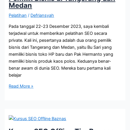
Medan
Pelatihan
/
Defriansyah
Pada tanggal 22-23 Desember 2023, saya kembali
terjadwal untuk memberikan pelatihan SEO secara
private. Kali ini, pesertanya adalah dua orang pemilik
bisnis dari Tangerang dan Medan, yaitu Bu Sari yang
memiliki bisnis toko HP baru dan Pak Hermanto yang
memiliki bisnis produk kaos polos. Keduanya benar-
benar awam di dunia SEO. Mereka baru pertama kali
belajar
Private
Read More »
Kursus
SEO
untuk
Pemilik
Bisnis
di