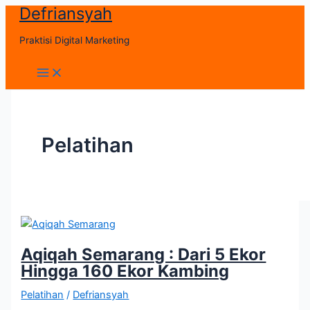
Defriansyah
Skip
to
Praktisi Digital Marketing
content
Main
Menu
Pelatihan
Aqiqah Semarang : Dari 5 Ekor
Hingga 160 Ekor Kambing
Pelatihan
/
Defriansyah