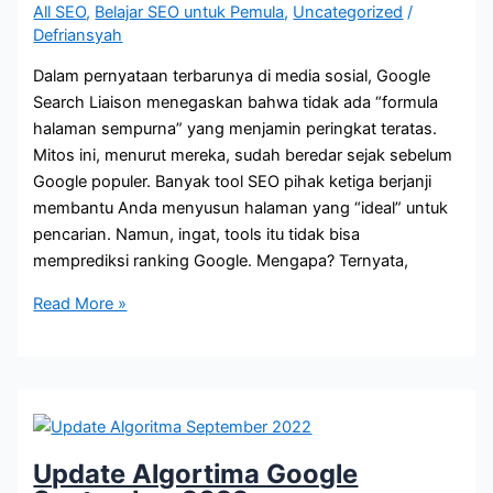
All SEO
,
Belajar SEO untuk Pemula
,
Uncategorized
/
Defriansyah
Dalam pernyataan terbarunya di media sosial, Google
Search Liaison menegaskan bahwa tidak ada “formula
halaman sempurna” yang menjamin peringkat teratas.
Mitos ini, menurut mereka, sudah beredar sejak sebelum
Google populer. Banyak tool SEO pihak ketiga berjanji
membantu Anda menyusun halaman yang “ideal” untuk
pencarian. Namun, ingat, tools itu tidak bisa
memprediksi ranking Google. Mengapa? Ternyata,
Peringkat
Read More »
Google:
Benarkah
Ada
Formula
Ajaib
atau
Update Algortima Google
Hanya