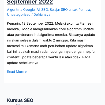
September 2022
Ilusi?
Algoritma Google
,
All SEO
,
Belajar SEO untuk Pemula
,
Uncategorized
/
Defriansyah
Kemarin, 12 September 2022. Melalui akun twitter resmi
mereka, Google mengumumkan core algorithm update
atau pembaruan inti algoritma mereka. Biasanya update
ini akan selesai dalam waktu 2 minggu. Kita masih
mencari tau kemana arah perubahan update algoritma
kali ini, apakah masih ada hubungannya dengan helpful
content update beberapa waktu lalu atau tidak. Pada
update sebelumnya
Update
Read More »
Algortima
Google
September
2022
Kursus SEO