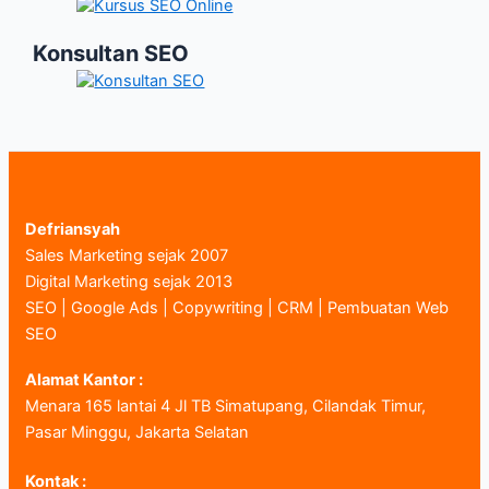
Konsultan SEO
Defriansyah
Sales Marketing sejak 2007
Digital Marketing sejak 2013
SEO | Google Ads | Copywriting | CRM | Pembuatan Web
SEO
Alamat Kantor :
Menara 165 lantai 4 Jl TB Simatupang, Cilandak Timur,
Pasar Minggu, Jakarta Selatan
Kontak :