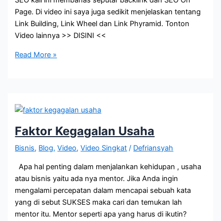
SEO kali ini membahas seputar backlink dan SEO On
Page. Di video ini saya juga sedikit menjelaskan tentang
Link Building, Link Wheel dan Link Phyramid. Tonton
Video lainnya >> DISINI <<
Tanya
Read More »
Jawab
SEO
Part
1
Faktor Kegagalan Usaha
Bisnis
,
Blog
,
Video
,
Video Singkat
/
Defriansyah
Apa hal penting dalam menjalankan kehidupan , usaha
atau bisnis yaitu ada nya mentor. Jika Anda ingin
mengalami percepatan dalam mencapai sebuah kata
yang di sebut SUKSES maka cari dan temukan lah
mentor itu. Mentor seperti apa yang harus di ikutin?