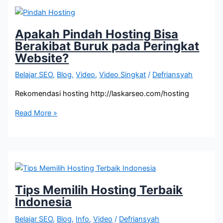
di
Publish
Boleh
Apakah Pindah Hosting Bisa
diedit?
Berakibat Buruk pada Peringkat
Website?
Belajar SEO
,
Blog
,
Video
,
Video Singkat
/
Defriansyah
Rekomendasi hosting http://laskarseo.com/hosting
Apakah
Read More »
Pindah
Hosting
Bisa
Berakibat
Buruk
pada
Tips Memilih Hosting Terbaik
Peringkat
Indonesia
Website?
Belajar SEO
,
Blog
,
Info
,
Video
/
Defriansyah