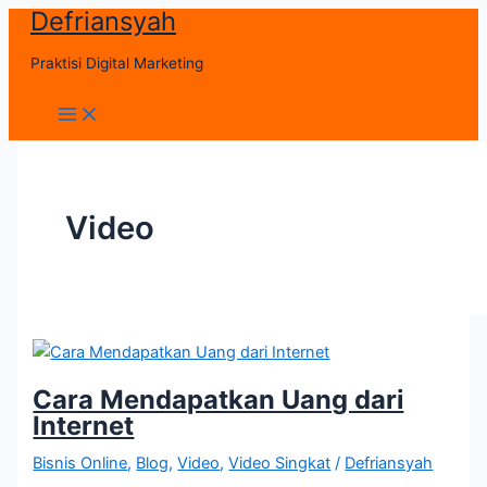
Defriansyah
Skip
to
Praktisi Digital Marketing
content
Main
Menu
Video
Cara Mendapatkan Uang dari
Internet
Bisnis Online
,
Blog
,
Video
,
Video Singkat
/
Defriansyah