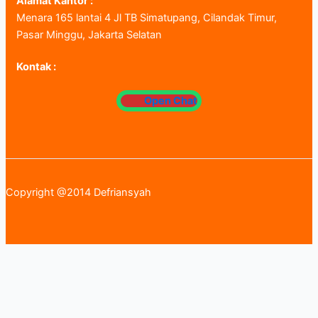
Alamat Kantor :
Menara 165 lantai 4 Jl TB Simatupang, Cilandak Timur,
Pasar Minggu, Jakarta Selatan
Kontak :
Open Chat
Copyright @2014 Defriansyah