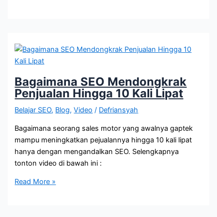
+
SEO
+
FB
Ads
=
Omset
Bagaimana SEO Mendongkrak
Meroket
Penjualan Hingga 10 Kali Lipat
Belajar SEO
,
Blog
,
Video
/
Defriansyah
Bagaimana seorang sales motor yang awalnya gaptek
mampu meningkatkan pejualannya hingga 10 kali lipat
hanya dengan mengandalkan SEO. Selengkapnya
tonton video di bawah ini :
Bagaimana
Read More »
SEO
Mendongkrak
Penjualan