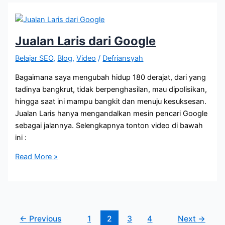
Hingga
10
Kali
Jualan Laris dari Google
Lipat
Belajar SEO
,
Blog
,
Video
/
Defriansyah
Bagaimana saya mengubah hidup 180 derajat, dari yang
tadinya bangkrut, tidak berpenghasilan, mau dipolisikan,
hingga saat ini mampu bangkit dan menuju kesuksesan.
Jualan Laris hanya mengandalkan mesin pencari Google
sebagai jalannya. Selengkapnya tonton video di bawah
ini :
Jualan
Read More »
Laris
dari
Google
←
Previous
1
2
3
4
Next
→