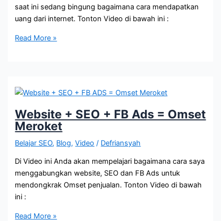
saat ini sedang bingung bagaimana cara mendapatkan
uang dari internet. Tonton Video di bawah ini :
Cara
Read More »
Saya
Mendapatkan
Jutaan
Pertama
dari
SEO
Website + SEO + FB Ads = Omset
Meroket
Belajar SEO
,
Blog
,
Video
/
Defriansyah
Di Video ini Anda akan mempelajari bagaimana cara saya
menggabungkan website, SEO dan FB Ads untuk
mendongkrak Omset penjualan. Tonton Video di bawah
ini :
Website
Read More »