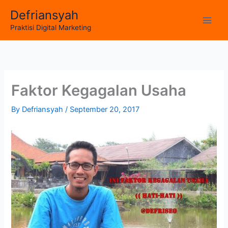
Skip
Defriansyah
to
Main
Praktisi Digital Marketing
content
Men
Faktor Kegagalan Usaha
By
Defriansyah
/
September 20, 2017