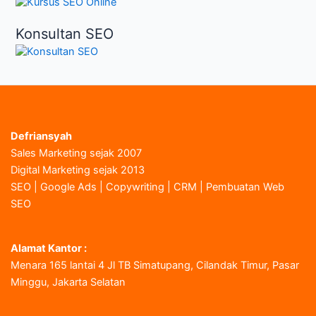
Konsultan SEO
Defriansyah
Sales Marketing sejak 2007
Digital Marketing sejak 2013
SEO | Google Ads | Copywriting | CRM | Pembuatan Web
SEO
Alamat Kantor :
Menara 165 lantai 4 Jl TB Simatupang, Cilandak Timur, Pasar
Minggu, Jakarta Selatan