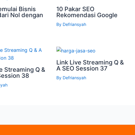
mulai Bisnis
10 Pakar SEO
dari Nol dengan
Rekomendasi Google
By
Defriansyah
Link Live Streaming Q &
A SEO Session 37
ve Streaming Q &
Session 38
By
Defriansyah
syah