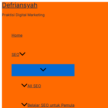
Defriansyah
Skip
to
Praktisi Digital Marketing
content
Home
SEO
Menu
Toggle
All SEO
Belajar SEO untuk Pemula