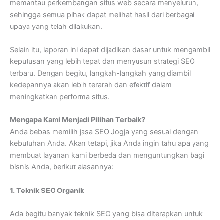
memantau perkembangan situs web secara menyeluruh,
sehingga semua pihak dapat melihat hasil dari berbagai
upaya yang telah dilakukan.
Selain itu, laporan ini dapat dijadikan dasar untuk mengambil
keputusan yang lebih tepat dan menyusun strategi SEO
terbaru. Dengan begitu, langkah-langkah yang diambil
kedepannya akan lebih terarah dan efektif dalam
meningkatkan performa situs.
Mengapa Kami Menjadi Pilihan Terbaik?
Anda bebas memilih jasa SEO Jogja yang sesuai dengan
kebutuhan Anda. Akan tetapi, jika Anda ingin tahu apa yang
membuat layanan kami berbeda dan menguntungkan bagi
bisnis Anda, berikut alasannya:
1. Teknik SEO Organik
Ada begitu banyak teknik SEO yang bisa diterapkan untuk