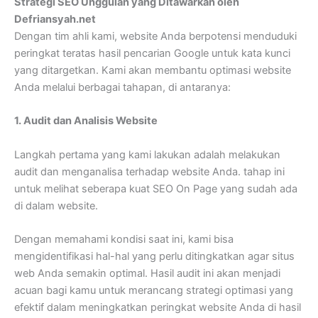
Strategi SEO Unggulan yang Ditawarkan oleh
Defriansyah.net
Dengan tim ahli kami, website Anda berpotensi menduduki
peringkat teratas hasil pencarian Google untuk kata kunci
yang ditargetkan. Kami akan membantu optimasi website
Anda melalui berbagai tahapan, di antaranya:
1. Audit dan Analisis Website
Langkah pertama yang kami lakukan adalah melakukan
audit dan menganalisa terhadap website Anda. tahap ini
untuk melihat seberapa kuat SEO On Page yang sudah ada
di dalam website.
Dengan memahami kondisi saat ini, kami bisa
mengidentifikasi hal-hal yang perlu ditingkatkan agar situs
web Anda semakin optimal. Hasil audit ini akan menjadi
acuan bagi kamu untuk merancang strategi optimasi yang
efektif dalam meningkatkan peringkat website Anda di hasil