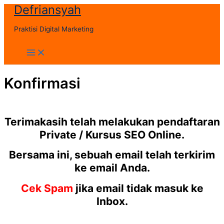
Defriansyah
Skip
to
Praktisi Digital Marketing
content
Main
Menu
Konfirmasi
Terimakasih telah melakukan pendaftaran
Private / Kursus SEO Online.
Bersama ini, sebuah email telah terkirim
ke email Anda.
Cek Spam
jika email tidak masuk ke
Inbox.